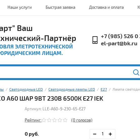
Наши услуги
Быстрая заявка
Доставка и оплата
К
арт" Ваш
+7 (985) 526 0
ехнический-Партнёр
el-part@bk.ru
ГОВЛЯ ЭЛЕТРОТЕХНИЧЕСКОЙ
 ЮРИДИЧЕСКИМ ЛИЦАМ.
пы
  /  
Светодиодные LED
  /  
Светодиодные лампы LED
  /  
Е27
  /  Лампа светод
A60 ШАР 9ВТ 230В 6500К E27 IEK
Артикул:
LLE-A60-9-230-65-E27
Рейтинг:
(0 голосов)
0
руб.