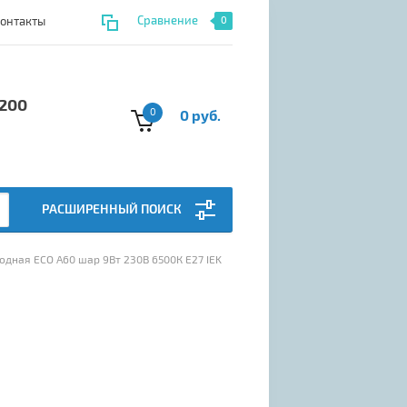
Сравнение
онтакты
0
 200
0
0 руб.
РАСШИРЕННЫЙ ПОИСК
иодная ECO A60 шар 9Вт 230В 6500К E27 IEK